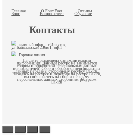
Главная
О FormFoot
Отзывы
Блог
Вопрос ответ
Обучение
Контакты
главный офис - г.Иркутск,
ул.Байкальская 236в/1, оф.1
Горячая линия
На сайте размещена ознакомительная
информация. Данный ресурс не занимается
сбором и обработкой персональных данных
пользователей. Сбор и обработка персональных
данных переданы стороннему ресурсу Dikidi.
Находясь на ресурсе и переходя на ресурс Dikidi,
вы соглашаетесь на сбор и передачу
персональных данных сторонним ресурсом
Dikidi