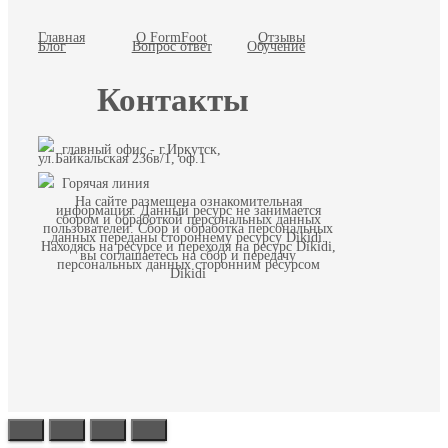
Главная
О FormFoot
Отзывы
Блог
Вопрос ответ
Обучение
Контакты
главный офис - г.Иркутск,
ул.Байкальская 236в/1, оф.1
Горячая линия
На сайте размещена ознакомительная
информация. Данный ресурс не занимается
сбором и обработкой персональных данных
пользователей. Сбор и обработка персональных
данных переданы стороннему ресурсу Dikidi.
Находясь на ресурсе и переходя на ресурс Dikidi,
вы соглашаетесь на сбор и передачу
персональных данных сторонним ресурсом
Dikidi