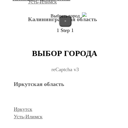
Усть-Илимск
Выбрать город
Калининградская область
×
1
Step 1
Калининград
ВЫБОР ГОРОДА
Курганская область
reCaptcha v3
Иркутская область
Курган
Республика Дагестан
Иркутск
Усть-Илимск