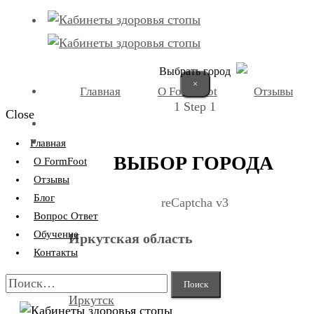
Выбрать город
×
Главная
О FormFoot
Отзывы
1
Step 1
Close
+7 (9025) 66-11-80
Записаться
Главная
ВЫБОР ГОРОДА
О FormFoot
Отзывы
Блог
reCaptcha v3
Вопрос Ответ
Обучение
Иркутская область
Контакты
Найти:
Иркутск