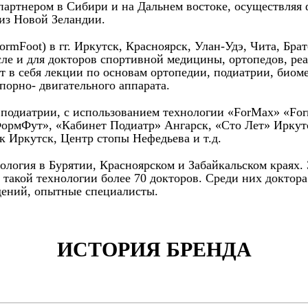
 партнером в Сибири и на Дальнем востоке, осуществляя
 из Новой Зеландии.
Foot) в гг. Иркутск, Красноярск, Улан-Удэ, Чита, Братс
сле и для докторов спортивной медицины, ортопедов, ре
т в себя лекции по основам ортопедии, подиатрии, биом
порно- двигательного аппарата.
и подиатрии, с использованием технологии «ForMax» «Fo
ФормФут», «Кабинет Подиатр» Ангарск, «Сто Лет» Иркут
 Иркутск, Центр стопы Нефедьева и т.д.
нология в Бурятии, Красноярском и Забайкальском краях.
 такой технологии более 70 докторов. Среди них доктор
ений, опытные специалисты.
ИСТОРИЯ БРЕНДА