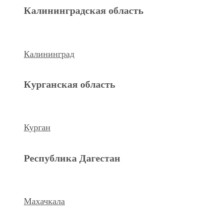
Махачкала
Калининградская область
Ханты-Мансийский а.о.
Калининград
Нижневартовск
Курганская область
keyboard_arrow_left
Previous
Next
keyboard_arrow_right
Курган
Республика Дагестан
Махачкала