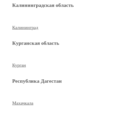
Махачкала
Калининградская область
Ханты-Мансийский а.о.
Калининград
Нижневартовск
Курганская область
keyboard_arrow_left
Previous
Next
keyboard_arrow_right
Курган
Республика Дагестан
Махачкала