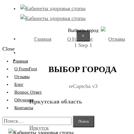
Выбрать город
×
Главная
О FormFoot
Отзывы
1
Step 1
Close
+7 (9025) 66-11-80
Записаться
Главная
ВЫБОР ГОРОДА
О FormFoot
Отзывы
Блог
reCaptcha v3
Вопрос Ответ
Обучение
Иркутская область
Контакты
Найти:
Иркутск