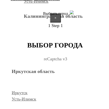
Усть-Илимск
Выбрать город
Калининградская область
×
1
Step 1
Калининград
ВЫБОР ГОРОДА
Курганская область
reCaptcha v3
Иркутская область
Курган
Республика Дагестан
Иркутск
Усть-Илимск