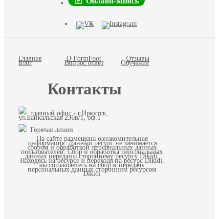
Онлайн-запись
Главная
О FormFoot
Отзывы
Блог
Вопрос ответ
Обучение
Контакты
главный офис - г.Иркутск,
ул.Байкальская 236в/1, оф.1
Горячая линия
На сайте размещена ознакомительная
информация. Данный ресурс не занимается
сбором и обработкой персональных данных
пользователей. Сбор и обработка персональных
данных переданы стороннему ресурсу Dikidi.
Находясь на ресурсе и переходя на ресурс Dikidi,
вы соглашаетесь на сбор и передачу
персональных данных сторонним ресурсом
Dikidi