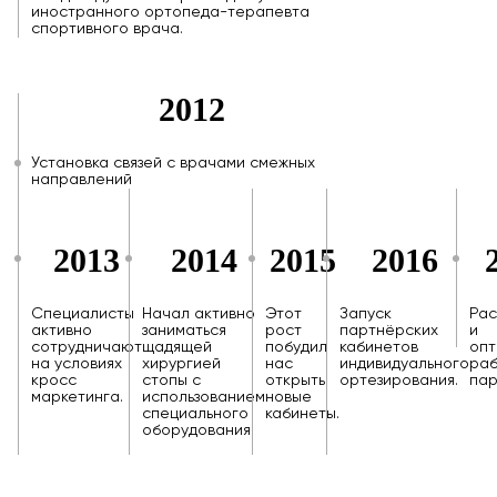
иностранного ортопеда-терапевта
спортивного врача.
2012
Установка связей с врачами смежных
направлений
2013
2014
2015
2016
Специалисты
Начал активно
Этот
Запуск
Ра
активно
заниматься
рост
партнёрских
и
сотрудничают
щадящей
побудил
кабинетов
опт
на условиях
хирургией
нас
индивидуального
ра
кросс
стопы с
открыть
ортезирования.
пар
маркетинга.
использованием
новые
специального
кабинеты.
оборудования.