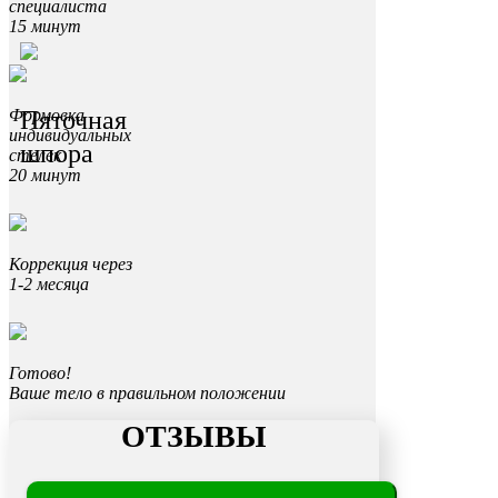
специалиста
15 минут
Пяточная
Формовка
индивидуальных
шпора
стелек
20 минут
Коррекция через
1-2 месяца
Готово!
Ваше тело в правильном положении
ОТЗЫВЫ