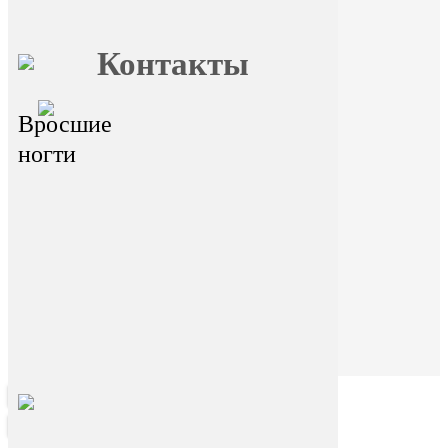
Главная
О FormFoot
Отзывы
Блог
Вопрос ответ
Обучение
Контакты
главный офис - г.Иркутск,
Вросшие
ул.Байкальская 236в/1, оф.1
Горячая линия
ногти
На сайте размещена ознакомительная
информация. Данный ресурс не занимается
сбором и обработкой персональных данных
пользователей. Сбор и обработка персональных
данных переданы стороннему ресурсу Dikidi.
Находясь на ресурсе и переходя на ресурс Dikidi,
вы соглашаетесь на сбор и передачу
персональных данных сторонним ресурсом
Dikidi