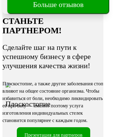
Трещины
Больше отзывов
на пятках
СТАНЬТЕ
ПАРТНЕРОМ!
Сделайте шаг на пути к
успешному бизнесу в сфере
улучшения качества жизни!
Плоскостопие, а также другие заболевания стоп
влияют на общее состояние организма. Чтобы
избавиться от боли, необходимо ликвидировать
Плоскостопие
её причину — именно поэтому услуга
изготовления индивидуальных стелек
становится популярнее с каждым годом.
Презентация для партнеров