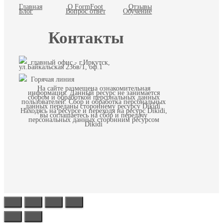
Главная
О FormFoot
Отзывы
Блог
Вопрос ответ
Обучение
Контакты
главный офис - г.Иркутск,
ул.Байкальская 236в/1, оф.1
Горячая линия
На сайте размещена ознакомительная
информация. Данный ресурс не занимается
сбором и обработкой персональных данных
пользователей. Сбор и обработка персональных
данных переданы стороннему ресурсу Dikidi.
Находясь на ресурсе и переходя на ресурс Dikidi,
вы соглашаетесь на сбор и передачу
персональных данных сторонним ресурсом
Dikidi