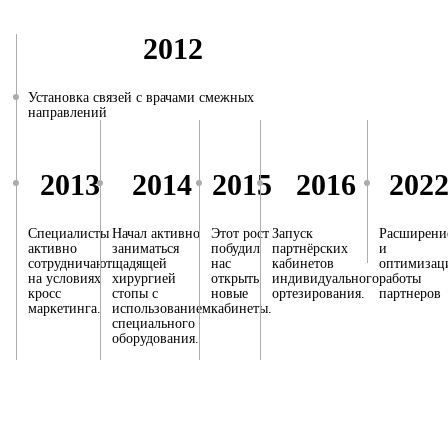
2012
Установка связей с врачами смежных
направлений
2013
2014
2015
2016
202
Специалисты
Начал активно
Этот рост
Запуск
Расширени
активно
заниматься
побудил
партнёрских
и
сотрудничают
щадящей
нас
кабинетов
оптимизац
на условиях
хирургией
открыть
индивидуального
работы
кросс
стопы с
новые
ортезирования.
партнеров
маркетинга.
использованием
кабинеты.
специального
оборудования.