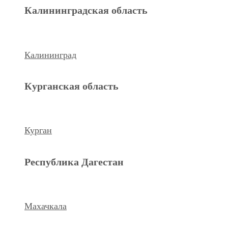
Махачкала
Калининградская область
Ханты-Мансийский а.о.
Калининград
Нижневартовск
Курганская область
keyboard_arrow_left
Previous
Next
keyboard_arrow_right
Курган
Республика Дагестан
Махачкала