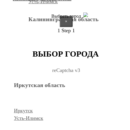
Усть-Илимск
Выбрать город
Калининградская область
×
1
Step 1
Калининград
ВЫБОР ГОРОДА
Курганская область
reCaptcha v3
Иркутская область
Курган
Республика Дагестан
Иркутск
Усть-Илимск