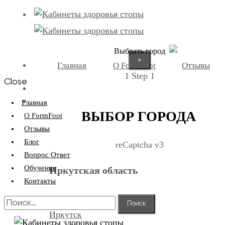
Выбрать город
×
Главная
О FormFoot
Отзывы
1
Step 1
Close
+7 (9025) 66-11-80
Записаться
Главная
ВЫБОР ГОРОДА
О FormFoot
Отзывы
Блог
reCaptcha v3
Вопрос Ответ
Обучение
Иркутская область
Контакты
Найти:
Иркутск