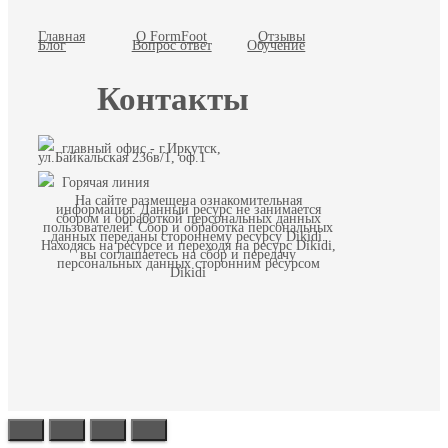
Главная
О FormFoot
Отзывы
Блог
Вопрос ответ
Обучение
Контакты
главный офис - г.Иркутск,
ул.Байкальская 236в/1, оф.1
Горячая линия
На сайте размещена ознакомительная
информация. Данный ресурс не занимается
сбором и обработкой персональных данных
пользователей. Сбор и обработка персональных
данных переданы стороннему ресурсу Dikidi.
Находясь на ресурсе и переходя на ресурс Dikidi,
вы соглашаетесь на сбор и передачу
персональных данных сторонним ресурсом
Dikidi