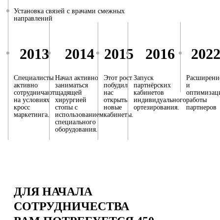
Установка связей с врачами смежных
направлений
2013
2014
2015
2016
202
Специалисты
Начал активно
Этот рост
Запуск
Расширени
активно
заниматься
побудил
партнёрских
и
сотрудничают
щадящей
нас
кабинетов
оптимизац
на условиях
хирургией
открыть
индивидуального
работы
кросс
стопы с
новые
ортезирования.
партнеров
маркетинга.
использованием
кабинеты.
специального
оборудования.
ДЛЯ НАЧАЛА
СОТРУДНИЧЕСТВА