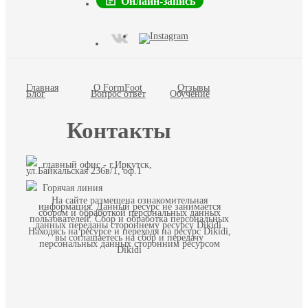
Онлайн-запись
Главная
О FormFoot
Отзывы
Блог
Вопрос ответ
Обучение
Контакты
главный офис - г.Иркутск,
ул.Байкальская 236в/1, оф.1
Горячая линия
На сайте размещена ознакомительная
информация. Данный ресурс не занимается
сбором и обработкой персональных данных
пользователей. Сбор и обработка персональных
данных переданы стороннему ресурсу Dikidi.
Находясь на ресурсе и переходя на ресурс Dikidi,
вы соглашаетесь на сбор и передачу
персональных данных сторонним ресурсом
Dikidi