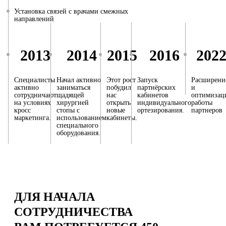
Установка связей с врачами смежных
направлений
2013
2014
2015
2016
202
Специалисты
Начал активно
Этот рост
Запуск
Расширени
активно
заниматься
побудил
партнёрских
и
сотрудничают
щадящей
нас
кабинетов
оптимизац
на условиях
хирургией
открыть
индивидуального
работы
кросс
стопы с
новые
ортезирования.
партнеров
маркетинга.
использованием
кабинеты.
специального
оборудования.
ДЛЯ НАЧАЛА
СОТРУДНИЧЕСТВА