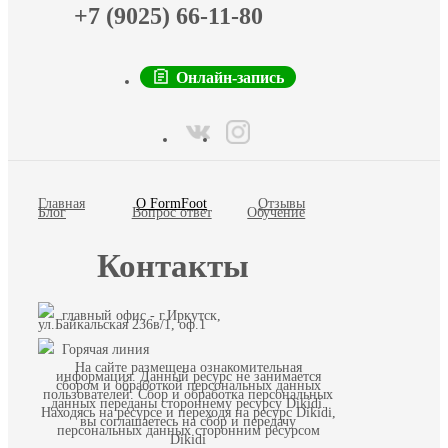
+7 (9025) 66-11-80
Онлайн-запись
Главная
О FormFoot
Отзывы
Блог
Вопрос ответ
Обучение
Контакты
главный офис - г.Иркутск,
ул.Байкальская 236в/1, оф.1
Горячая линия
На сайте размещена ознакомительная
информация. Данный ресурс не занимается
сбором и обработкой персональных данных
пользователей. Сбор и обработка персональных
данных переданы стороннему ресурсу Dikidi.
Находясь на ресурсе и переходя на ресурс Dikidi,
вы соглашаетесь на сбор и передачу
персональных данных сторонним ресурсом
Dikidi