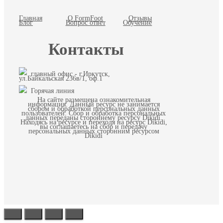
Главная
О FormFoot
Отзывы
Блог
Вопрос ответ
Обучение
Контакты
главный офис - г.Иркутск,
ул.Байкальская 236в/1, оф.1
Горячая линия
На сайте размещена ознакомительная
информация. Данный ресурс не занимается
сбором и обработкой персональных данных
пользователей. Сбор и обработка персональных
данных переданы стороннему ресурсу Dikidi.
Находясь на ресурсе и переходя на ресурс Dikidi,
вы соглашаетесь на сбор и передачу
персональных данных сторонним ресурсом
Dikidi