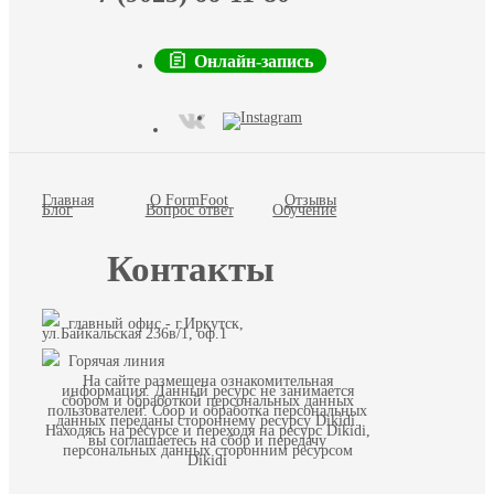
Онлайн-запись
Главная
О FormFoot
Отзывы
Блог
Вопрос ответ
Обучение
Контакты
главный офис - г.Иркутск,
ул.Байкальская 236в/1, оф.1
Горячая линия
На сайте размещена ознакомительная
информация. Данный ресурс не занимается
сбором и обработкой персональных данных
пользователей. Сбор и обработка персональных
данных переданы стороннему ресурсу Dikidi.
Находясь на ресурсе и переходя на ресурс Dikidi,
вы соглашаетесь на сбор и передачу
персональных данных сторонним ресурсом
Dikidi