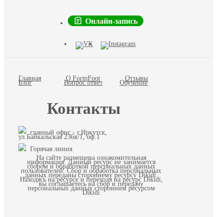
Онлайн-запись
Главная
О FormFoot
Отзывы
Блог
Вопрос ответ
Обучение
Контакты
главный офис - г.Иркутск,
ул.Байкальская 236в/1, оф.1
Горячая линия
На сайте размещена ознакомительная
информация. Данный ресурс не занимается
сбором и обработкой персональных данных
пользователей. Сбор и обработка персональных
данных переданы стороннему ресурсу Dikidi.
Находясь на ресурсе и переходя на ресурс Dikidi,
вы соглашаетесь на сбор и передачу
персональных данных сторонним ресурсом
Dikidi