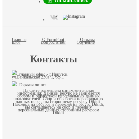
Онлайн-запись
Главная
О FormFoot
Отзывы
Блог
Вопрос ответ
Обучение
Контакты
главный офис - г.Иркутск,
ул.Байкальская 236в/1, оф.1
Горячая линия
На сайте размещена ознакомительная
информация. Данный ресурс не занимается
сбором и обработкой персональных данных
пользователей. Сбор и обработка персональных
данных переданы стороннему ресурсу Dikidi.
Находясь на ресурсе и переходя на ресурс Dikidi,
вы соглашаетесь на сбор и передачу
персональных данных сторонним ресурсом
Dikidi