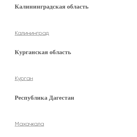
Махачкала
Калининградская область
Ханты-Мансийский а.о.
Калининград
Нижневартовск
Курганская область
keyboard_arrow_left
Previous
keyboard_arrow_right
Next
Курган
Республика Дагестан
Махачкала