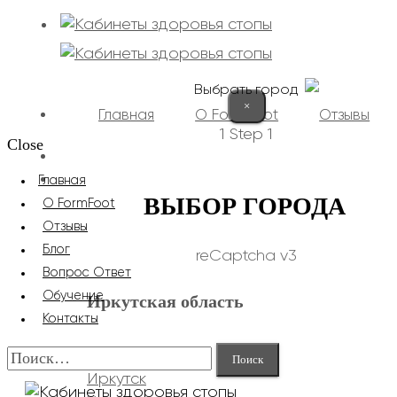
Выбрать город
×
Главная
О FormFoot
Отзывы
1
Step 1
Close
+7 (9025) 66-11-80
Записаться
Главная
ВЫБОР ГОРОДА
О FormFoot
Отзывы
Блог
reCaptcha v3
Вопрос Ответ
Обучение
Иркутская область
Контакты
Найти:
Иркутск