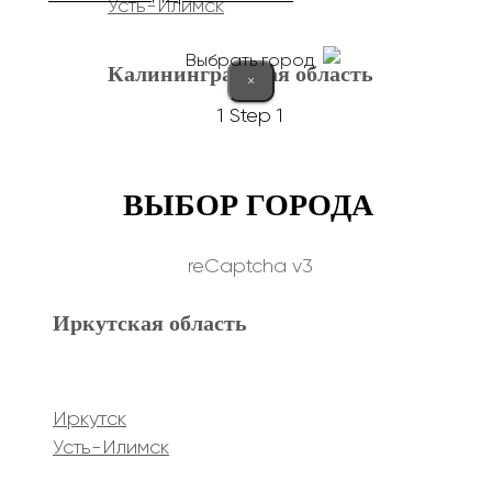
Усть-Илимск
Выбрать город
Калининградская область
×
1
Step 1
Калининград
ВЫБОР ГОРОДА
Курганская область
reCaptcha v3
Иркутская область
Курган
Республика Дагестан
Иркутск
Усть-Илимск