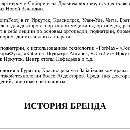
 партнером в Сибири и на Дальнем востоке, осуществляя
 из Новой Зеландии.
Foot) в гг. Иркутск, Красноярск, Улан-Удэ, Чита, Братс
сле и для докторов спортивной медицины, ортопедов, ре
т в себя лекции по основам ортопедии, подиатрии, биом
порно- двигательного аппарата.
и подиатрии, с использованием технологии «ForMax» «Fo
ФормФут», «Кабинет Подиатр» Ангарск, «Сто Лет» Иркут
 Иркутск, Центр стопы Нефедьева и т.д.
нология в Бурятии, Красноярском и Забайкальском краях.
 такой технологии более 70 докторов. Среди них доктор
ений, опытные специалисты.
ИСТОРИЯ БРЕНДА