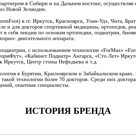
 партнером в Сибири и на Дальнем востоке, осуществляя
 из Новой Зеландии.
Foot) в гг. Иркутск, Красноярск, Улан-Удэ, Чита, Братс
сле и для докторов спортивной медицины, ортопедов, ре
т в себя лекции по основам ортопедии, подиатрии, биом
порно- двигательного аппарата.
и подиатрии, с использованием технологии «ForMax» «Fo
ФормФут», «Кабинет Подиатр» Ангарск, «Сто Лет» Иркут
 Иркутск, Центр стопы Нефедьева и т.д.
нология в Бурятии, Красноярском и Забайкальском краях.
 такой технологии более 70 докторов. Среди них доктор
ений, опытные специалисты.
ИСТОРИЯ БРЕНДА