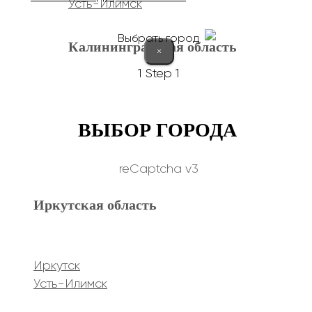
Усть-Илимск
Выбрать город
Калининградская область
×
1
Step 1
Калининград
ВЫБОР ГОРОДА
Курганская область
reCaptcha v3
Иркутская область
Курган
Республика Дагестан
Иркутск
Усть-Илимск