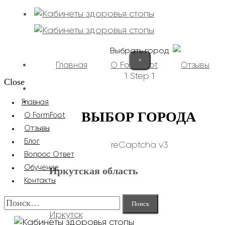
Выбрать город
×
Главная
О FormFoot
Отзывы
1
Step 1
Close
+7 (9025) 66-11-80
Записаться
Главная
ВЫБОР ГОРОДА
О FormFoot
Отзывы
Блог
reCaptcha v3
Вопрос Ответ
Обучение
Иркутская область
Контакты
Найти:
Иркутск