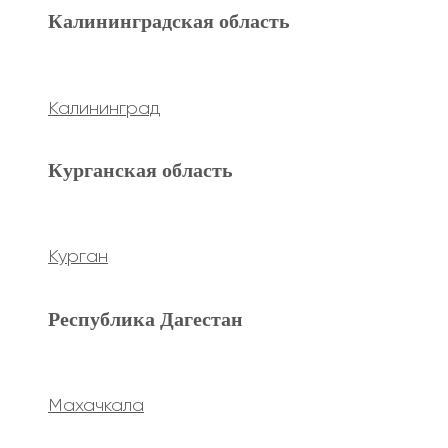
Махачкала
Калининградская область
Ханты-Мансийский а.о.
Калининград
Нижневартовск
Курганская область
keyboard_arrow_left
Previous
keyboard_arrow_right
Next
Курган
Республика Дагестан
Махачкала