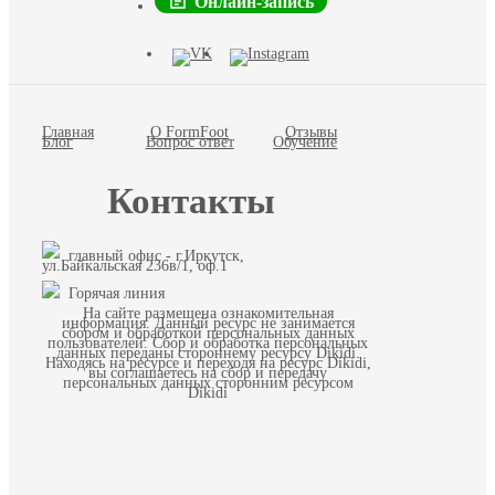
Онлайн-запись
Главная
О FormFoot
Отзывы
Блог
Вопрос ответ
Обучение
Контакты
главный офис - г.Иркутск,
ул.Байкальская 236в/1, оф.1
Горячая линия
На сайте размещена ознакомительная
информация. Данный ресурс не занимается
сбором и обработкой персональных данных
пользователей. Сбор и обработка персональных
данных переданы стороннему ресурсу Dikidi.
Находясь на ресурсе и переходя на ресурс Dikidi,
вы соглашаетесь на сбор и передачу
персональных данных сторонним ресурсом
Dikidi