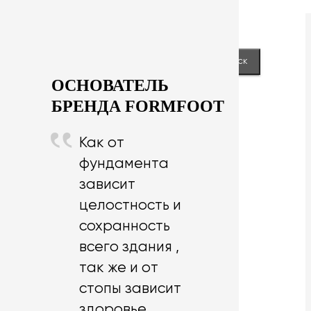
Next
keyboard_arrow_right
Close
Найти:
ОСНОВАТЕЛЬ
БРЕНДА FORMFOOT
Как от
фундамента
зависит
целостность и
сохранность
всего здания ,
так же и от
стопы зависит
здоровье