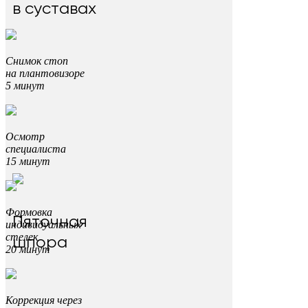
в суставах
Снимок стоп
на плантовизоре
5 минут
Осмотр
специалиста
15 минут
Формовка
Пяточная
индивидуальных
стелек
шпора
20 минут
Коррекция через