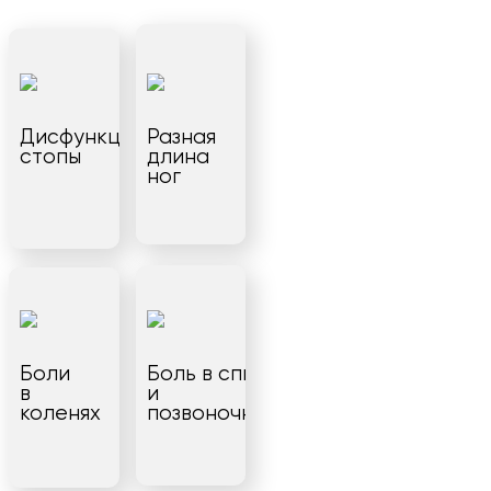
Дисфункция
Разная
стопы
длина
ног
Боли
Боль в спине
в
и
коленях
позвоночнике