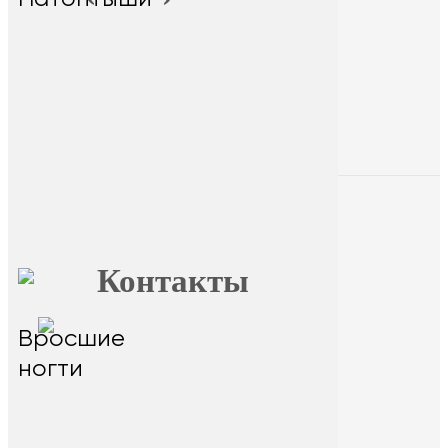
+7 (9025) 66-11-80
Онлайн-запись
Главная
О FormFoot
Отзывы
Блог
Вопрос ответ
Обучение
Контакты
главный офис - г.Иркутск,
Вросшие
ул.Байкальская 236в/1, оф.1
ногти
Горячая линия
На сайте размещена ознакомительная
информация. Данный ресурс не занимается
сбором и обработкой персональных данных
пользователей. Сбор и обработка персональных
данных переданы стороннему ресурсу Dikidi.
Находясь на ресурсе и переходя на ресурс Dikidi,
вы соглашаетесь на сбор и передачу
персональных данных сторонним ресурсом