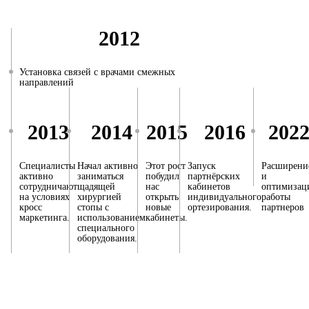
2012
Установка связей с врачами смежных
направлений
2013
2014
2015
2016
202
Специалисты
Начал активно
Этот рост
Запуск
Расширени
активно
заниматься
побудил
партнёрских
и
сотрудничают
щадящей
нас
кабинетов
оптимизац
на условиях
хирургией
открыть
индивидуального
работы
кросс
стопы с
новые
ортезирования.
партнеров
маркетинга.
использованием
кабинеты.
специального
оборудования.