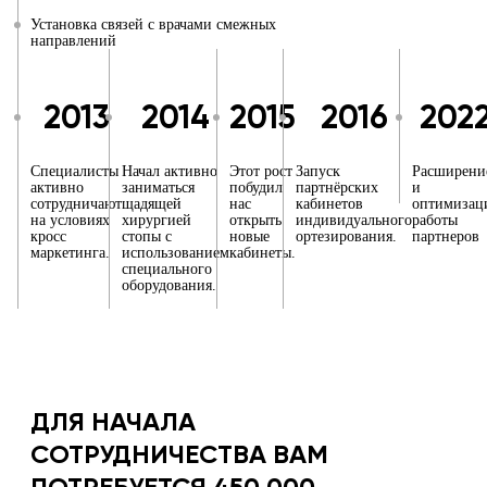
Установка связей с врачами смежных
направлений
2013
2014
2015
2016
202
Специалисты
Начал активно
Этот рост
Запуск
Расширени
активно
заниматься
побудил
партнёрских
и
сотрудничают
щадящей
нас
кабинетов
оптимизац
на условиях
хирургией
открыть
индивидуального
работы
кросс
стопы с
новые
ортезирования.
партнеров
маркетинга.
использованием
кабинеты.
специального
оборудования.
ДЛЯ НАЧАЛА
СОТРУДНИЧЕСТВА ВАМ