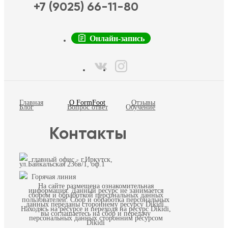
+7 (9025) 66-11-80
Онлайн-запись
Главная
О FormFoot
Отзывы
Блог
Вопрос ответ
Обучение
Контакты
главный офис - г.Иркутск,
ул.Байкальская 236в/1, оф.1
Горячая линия
На сайте размещена ознакомительная
информация. Данный ресурс не занимается
сбором и обработкой персональных данных
пользователей. Сбор и обработка персональных
данных переданы стороннему ресурсу Dikidi.
Находясь на ресурсе и переходя на ресурс Dikidi,
вы соглашаетесь на сбор и передачу
персональных данных сторонним ресурсом
Dikidi