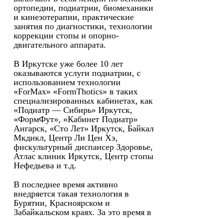
ортопедии, подиатрии, биомеханики
и кинезотерапии, практические
занятия по диагностики, технологии
коррекции стопы и опорно-
двигательного аппарата.
В Иркутске уже более 10 лет
оказываются услуги подиатрии, с
использованием технологии
«ForMax» «FormThotics» в таких
специализированных кабинетах, как
«Подиатр — Сибирь» Иркутск,
«ФормФут», «Кабинет Подиатр»
Ангарск, «Сто Лет» Иркутск, Байкал
Мкдикл, Центр Ли Цен Хэ,
фискультурный диспансер Здоровье,
Атлас клиник Иркутск, Центр стопы
Нефедьева и т.д.
В последнее время активно
внедряется такая технология в
Бурятии, Красноярском и
Забайкальском краях. За это время в