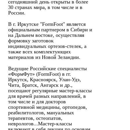
сегодняшний день открыты в более
30 странах мира, в том числе и в
России.
В г. Иркутске "FormFoot" является
официальным партнером в Сибири и
на Дальнем востоке, осуществляя
формовку заготовок
индивидуальных ортезов-стелек, а
также всех комплектующих
материалов из Новой Зеландии.
Ведущие Российские специалисты
«ФормФут» (FormFoot) в гг.
Иркутск, Красноярск, Улан-Удэ,
Чита, Братск, Ангарск и др.,
посещают регулярные мастер-классы
для врачей разных направлений, в
том числе и для докторов
спортивной медицины, ортопедов,
реабилитологов, мануальных
терапевтов, остеопатов,
неврологов...Мастер-классы
включают в себя лекции по основам