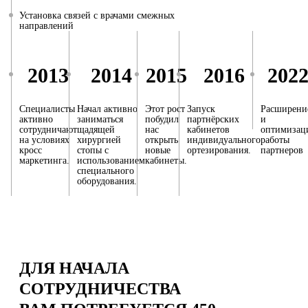
Установка связей с врачами смежных
направлений
2013
2014
2015
2016
202
Специалисты
Начал активно
Этот рост
Запуск
Расширени
активно
заниматься
побудил
партнёрских
и
сотрудничают
щадящей
нас
кабинетов
оптимизац
на условиях
хирургией
открыть
индивидуального
работы
кросс
стопы с
новые
ортезирования.
партнеров
маркетинга.
использованием
кабинеты.
специального
оборудования.
ДЛЯ НАЧАЛА
СОТРУДНИЧЕСТВА