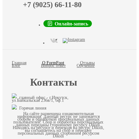
+7 (9025) 66-11-80
Онлайн-запись
Главная
О FormFoot
Отзывы
Блог
Вопрос ответ
Обучение
Контакты
главный офис - г.Иркутск,
ул.Байкальская 236в/1, оф.1
Горячая линия
На сайте размещена ознакомительная
информация. Данный ресурс не занимается
сбором и обработкой персональных данных
пользователей. Сбор и обработка персональных
данных переданы стороннему ресурсу Dikidi.
Находясь на ресурсе и переходя на ресурс Dikidi,
вы соглашаетесь на сбор и передачу
персональных данных сторонним ресурсом
Dikidi