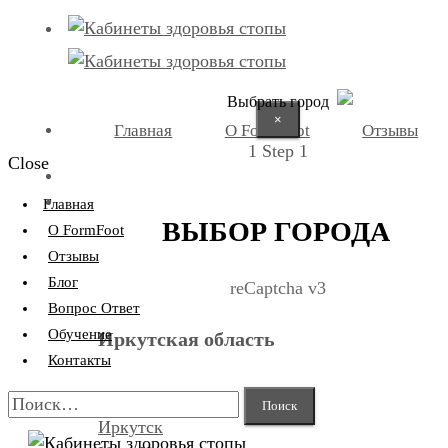
Выбрать город
×
Главная
О FormFoot
Отзывы
1
Step 1
Close
+7 (9025) 66-11-80
Записаться
Главная
ВЫБОР ГОРОДА
О FormFoot
Отзывы
Блог
reCaptcha v3
Вопрос Ответ
Обучение
Иркутская область
Контакты
Найти:
Иркутск