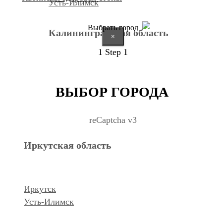
Усть-Илимск
Выбрать город
Калининградская область
×
1
Step 1
Калининград
ВЫБОР ГОРОДА
Курганская область
reCaptcha v3
Иркутская область
Курган
Республика Дагестан
Иркутск
Усть-Илимск