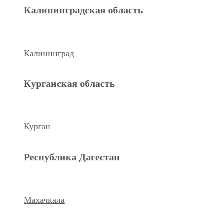
Махачкала
Калининградская область
Ханты-Мансийский а.о.
Калининград
Нижневартовск
Курганская область
keyboard_arrow_left
Previous
Next
keyboard_arrow_right
Курган
Республика Дагестан
Махачкала