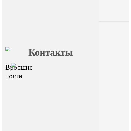
Главная
О FormFoot
Отзывы
Блог
Вопрос
Обучение
ответ
Контакты
Вросшие
главный офис - г.Иркутск,
ул.Байкальская 236в/1, оф.1
ногти
Горячая линия
На сайте размещена ознакомительная
информация. Данный ресурс не занимается
сбором и обработкой персональных данных
пользователей. Сбор и обработка
персональных данных переданы
стороннему ресурсу Dikidi. Находясь на
ресурсе и переходя на ресурс Dikidi, вы
соглашаетесь на сбор и передачу
персональных данных сторонним ресурсом
Dikidi