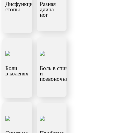
Дисфункция
Разная
стопы
длина
ног
Боли
Боль в спине
в коленях
и
позвоночнике