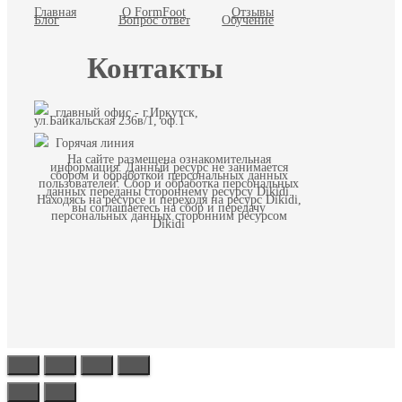
Главная
О FormFoot
Отзывы
Блог
Вопрос ответ
Обучение
Контакты
главный офис - г.Иркутск,
ул.Байкальская 236в/1, оф.1
Горячая линия
На сайте размещена ознакомительная
информация. Данный ресурс не занимается
сбором и обработкой персональных данных
пользователей. Сбор и обработка персональных
данных переданы стороннему ресурсу Dikidi.
Находясь на ресурсе и переходя на ресурс Dikidi,
вы соглашаетесь на сбор и передачу
персональных данных сторонним ресурсом
Dikidi