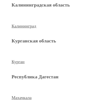
Махачкала
Калининградская область
Ханты-Мансийский а.о.
Калининград
Нижневартовск
Курганская область
keyboard_arrow_left
Previous
Next
keyboard_arrow_right
Курган
Республика Дагестан
Махачкала