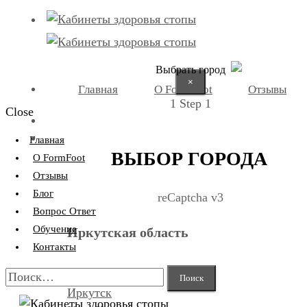
Выбрать город
×
Главная
О FormFoot
Отзывы
1
Step 1
Close
+7 (9025) 66-11-80
Записаться
Главная
ВЫБОР ГОРОДА
О FormFoot
Отзывы
Блог
reCaptcha v3
Вопрос Ответ
Обучение
Иркутская область
Контакты
Найти:
Иркутск