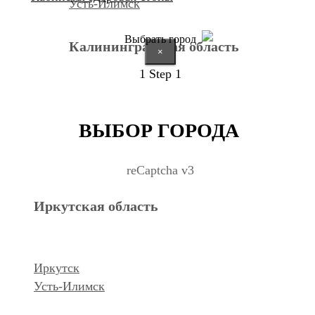
Усть-Илимск
Выбрать город
Калининградская область
×
1
Step 1
Калининград
ВЫБОР ГОРОДА
Курганская область
reCaptcha v3
Иркутская область
Курган
Республика Дагестан
Иркутск
Усть-Илимск