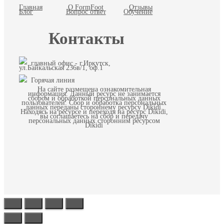
Главная
О FormFoot
Отзывы
Блог
Вопрос ответ
Обучение
Контакты
главный офис - г.Иркутск,
ул.Байкальская 236в/1, оф.1
Горячая линия
На сайте размещена ознакомительная
информация. Данный ресурс не занимается
сбором и обработкой персональных данных
пользователей. Сбор и обработка персональных
данных переданы стороннему ресурсу Dikidi.
Находясь на ресурсе и переходя на ресурс Dikidi,
вы соглашаетесь на сбор и передачу
персональных данных сторонним ресурсом
Dikidi