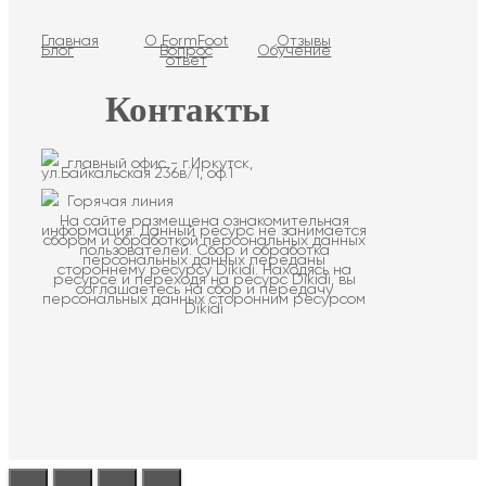
Главная
О FormFoot
Отзывы
Блог
Вопрос
Обучение
ответ
Контакты
главный офис - г.Иркутск,
ул.Байкальская 236в/1, оф.1
Горячая линия
На сайте размещена ознакомительная
информация. Данный ресурс не занимается
сбором и обработкой персональных данных
пользователей. Сбор и обработка
персональных данных переданы
стороннему ресурсу Dikidi. Находясь на
ресурсе и переходя на ресурс Dikidi, вы
соглашаетесь на сбор и передачу
персональных данных сторонним ресурсом
Dikidi