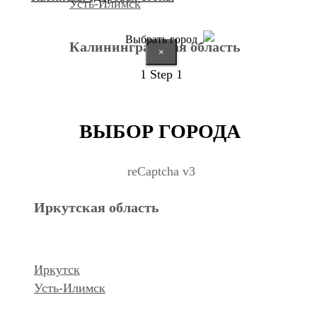
Усть-Илимск
Выбрать город
Калининградская область
×
1
Step 1
Калининград
ВЫБОР ГОРОДА
Курганская область
reCaptcha v3
Иркутская область
Курган
Республика Дагестан
Иркутск
Усть-Илимск