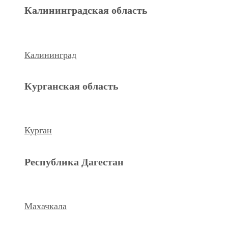
Махачкала
Калининградская область
Ханты-Мансийский а.о.
Калининград
Нижневартовск
Курганская область
keyboard_arrow_left
Previous
Next
keyboard_arrow_right
Курган
Республика Дагестан
Махачкала