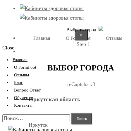
Выбрать город
×
Главная
О FormFoot
Отзывы
1
Step 1
Close
+7 (9025) 66-11-80
Записаться
Главная
ВЫБОР ГОРОДА
О FormFoot
Отзывы
Блог
reCaptcha v3
Вопрос Ответ
Обучение
Иркутская область
Контакты
Найти:
Иркутск