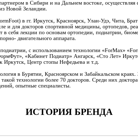
 партнером в Сибири и на Дальнем востоке, осуществляя
 из Новой Зеландии.
Foot) в гг. Иркутск, Красноярск, Улан-Удэ, Чита, Братс
сле и для докторов спортивной медицины, ортопедов, ре
т в себя лекции по основам ортопедии, подиатрии, биом
порно- двигательного аппарата.
и подиатрии, с использованием технологии «ForMax» «Fo
ФормФут», «Кабинет Подиатр» Ангарск, «Сто Лет» Иркут
 Иркутск, Центр стопы Нефедьева и т.д.
нология в Бурятии, Красноярском и Забайкальском краях.
 такой технологии более 70 докторов. Среди них доктор
ений, опытные специалисты.
ИСТОРИЯ БРЕНДА