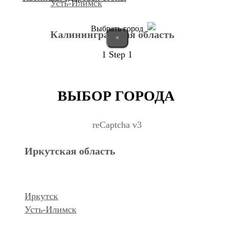
Усть-Илимск
Выбрать город
Калининградская область
×
1
Step 1
Калининград
ВЫБОР ГОРОДА
Курганская область
reCaptcha v3
Иркутская область
Курган
Республика Дагестан
Иркутск
Усть-Илимск