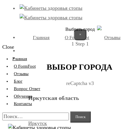
Выбрать город
×
Главная
О FormFoot
Отзывы
1
Step 1
Close
+7 (9025) 66-11-80
Записаться
Главная
ВЫБОР ГОРОДА
О FormFoot
Отзывы
Блог
reCaptcha v3
Вопрос Ответ
Обучение
Иркутская область
Контакты
Найти:
Иркутск