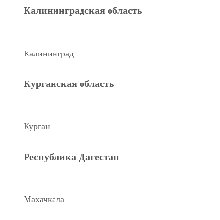
Махачкала
Калининградская область
Ханты-Мансийский а.о.
Калининград
Нижневартовск
Курганская область
keyboard_arrow_left
Previous
Next
keyboard_arrow_right
Курган
Республика Дагестан
Махачкала