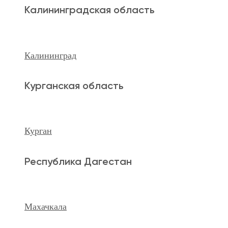
Махачкала
Калининградская область
Ханты-Мансийский а.о.
Калининград
Нижневартовск
Курганская область
keyboard_arrow_left
Previous
Next
keyboard_arrow_right
Курган
Республика Дагестан
Махачкала