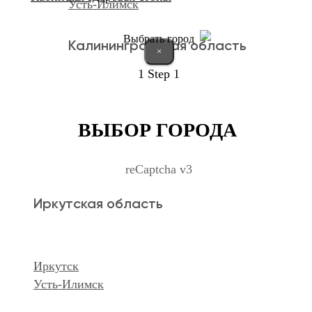
Усть-Илимск
Выбрать город
Калининградская область
×
1
Step 1
Калининград
ВЫБОР ГОРОДА
Курганская область
reCaptcha v3
Иркутская область
Курган
Республика Дагестан
Иркутск
Усть-Илимск