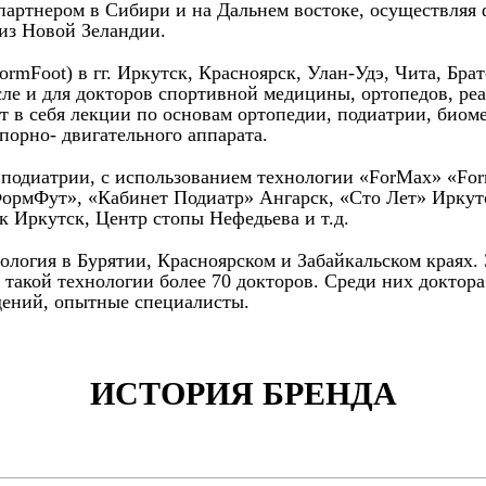
 партнером в Сибири и на Дальнем востоке, осуществляя
 из Новой Зеландии.
Foot) в гг. Иркутск, Красноярск, Улан-Удэ, Чита, Братс
сле и для докторов спортивной медицины, ортопедов, ре
т в себя лекции по основам ортопедии, подиатрии, биом
порно- двигательного аппарата.
и подиатрии, с использованием технологии «ForMax» «Fo
ФормФут», «Кабинет Подиатр» Ангарск, «Сто Лет» Иркут
 Иркутск, Центр стопы Нефедьева и т.д.
нология в Бурятии, Красноярском и Забайкальском краях.
 такой технологии более 70 докторов. Среди них доктор
ений, опытные специалисты.
ИСТОРИЯ БРЕНДА