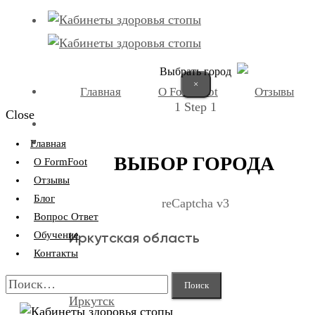
Выбрать город
×
Главная
О FormFoot
Отзывы
1
Step 1
Close
+7 (9025) 66-11-80
Записаться
Главная
ВЫБОР ГОРОДА
О FormFoot
Отзывы
Блог
reCaptcha v3
Вопрос Ответ
Обучение
Иркутская область
Контакты
Найти:
Иркутск