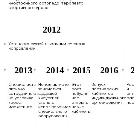
иностранного ортопеда-терапевта
спортивного врача.
2012
Установка связей с врачами смежных
направлений
2013
2014
2015
2016
Специалисты
Начал активно
Этот
Запуск
Ра
активно
заниматься
рост
партнёрских
и
сотрудничают
щадящей
побудил
кабинетов
опт
на условиях
хирургией
нас
индивидуального
ра
кросс
стопы с
открыть
ортезирования.
пар
маркетинга.
использованием
новые
специального
кабинеты.
оборудования.