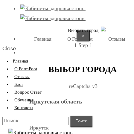
Выбрать город
×
Главная
О FormFoot
Отзывы
1
Step 1
Close
+7 (9025) 66-11-80
Записаться
Главная
ВЫБОР ГОРОДА
О FormFoot
Отзывы
Блог
reCaptcha v3
Вопрос Ответ
Обучение
Иркутская область
Контакты
Найти:
Иркутск