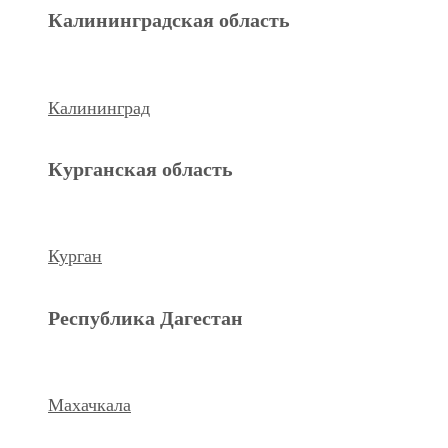
Махачкала
Калининградская область
Ханты-Мансийский а.о.
Калининград
Нижневартовск
Курганская область
keyboard_arrow_left
Previous
Next
keyboard_arrow_right
Курган
Республика Дагестан
Махачкала