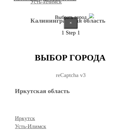
Усть-Илимск
Выбрать город
Калининградская область
×
1
Step 1
Калининград
ВЫБОР ГОРОДА
Курганская область
reCaptcha v3
Иркутская область
Курган
Республика Дагестан
Иркутск
Усть-Илимск