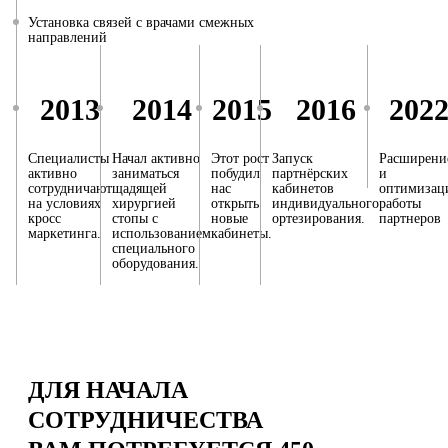
Установка связей с врачами смежных
направлений
2013
2014
2015
2016
202
Специалисты
Начал активно
Этот рост
Запуск
Расширени
активно
заниматься
побудил
партнёрских
и
сотрудничают
щадящей
нас
кабинетов
оптимизац
на условиях
хирургией
открыть
индивидуального
работы
кросс
стопы с
новые
ортезирования.
партнеров
маркетинга.
использованием
кабинеты.
специального
оборудования.
ДЛЯ НАЧАЛА
СОТРУДНИЧЕСТВА