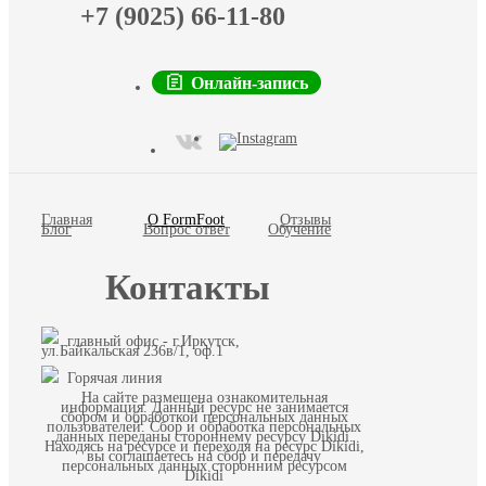
+7 (9025) 66-11-80
Онлайн-запись
Главная
О FormFoot
Отзывы
Блог
Вопрос ответ
Обучение
Контакты
главный офис - г.Иркутск,
ул.Байкальская 236в/1, оф.1
Горячая линия
На сайте размещена ознакомительная
информация. Данный ресурс не занимается
сбором и обработкой персональных данных
пользователей. Сбор и обработка персональных
данных переданы стороннему ресурсу Dikidi.
Находясь на ресурсе и переходя на ресурс Dikidi,
вы соглашаетесь на сбор и передачу
персональных данных сторонним ресурсом
Dikidi