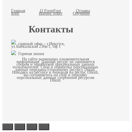
Главная
О FormFoot
Отзывы
Блог
Вопрос ответ
Обучение
Контакты
главный офис - г.Иркутск,
ул.Байкальская 236в/1, оф.1
Горячая линия
На сайте размещена ознакомительная
информация. Данный ресурс не занимается
сбором и обработкой персональных данных
пользователей. Сбор и обработка персональных
данных переданы стороннему ресурсу Dikidi.
Находясь на ресурсе и переходя на ресурс Dikidi,
вы соглашаетесь на сбор и передачу
персональных данных сторонним ресурсом
Dikidi