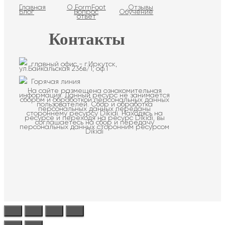
Главная
О FormFoot
Отзывы
Блог
Вопрос
Обучение
ответ
Контакты
главный офис - г.Иркутск,
ул.Байкальская 236в/1, оф.1
Горячая линия
На сайте размещена ознакомительная
информация. Данный ресурс не занимается
сбором и обработкой персональных данных
пользователей. Сбор и обработка
персональных данных переданы
стороннему ресурсу Dikidi. Находясь на
ресурсе и переходя на ресурс Dikidi, вы
соглашаетесь на сбор и передачу
персональных данных сторонним ресурсом
Dikidi