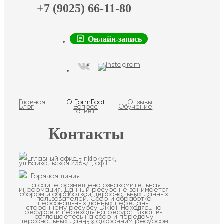
+7 (9025) 66-11-80
Онлайн-запись
Главная
О FormFoot
Отзывы
Блог
Вопрос
Обучение
ответ
Контакты
главный офис - г.Иркутск,
ул.Байкальская 236в/1, оф.1
Горячая линия
На сайте размещена ознакомительная
информация. Данный ресурс не занимается
сбором и обработкой персональных данных
пользователей. Сбор и обработка
персональных данных переданы
стороннему ресурсу Dikidi. Находясь на
ресурсе и переходя на ресурс Dikidi, вы
соглашаетесь на сбор и передачу
персональных данных сторонним ресурсом