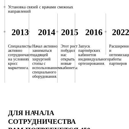
Установка связей с врачами смежных
направлений
2013
2014
2015
2016
202
Специалисты
Начал активно
Этот рост
Запуск
Расширени
активно
заниматься
побудил
партнёрских
и
сотрудничают
щадящей
нас
кабинетов
оптимизац
на условиях
хирургией
открыть
индивидуального
работы
кросс
стопы с
новые
ортезирования.
партнеров
маркетинга.
использованием
кабинеты.
специального
оборудования.
ДЛЯ НАЧАЛА
СОТРУДНИЧЕСТВА