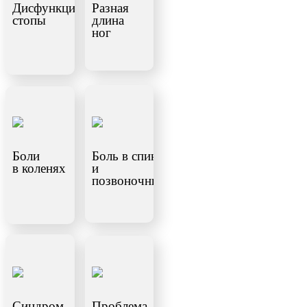
Дисфункция
Разная
стопы
длина
ног
Боли
Боль в спине
в коленях
и
позвоночнике
Синдром
Проблема