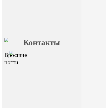
Главная
О FormFoot
Отзывы
Блог
Вопрос ответ
Обучение
Контакты
Вросшие
главный офис - г.Иркутск,
ул.Байкальская 236в/1, оф.1
ногти
Горячая линия
На сайте размещена ознакомительная
информация. Данный ресурс не занимается
сбором и обработкой персональных данных
пользователей. Сбор и обработка персональных
данных переданы стороннему ресурсу Dikidi.
Находясь на ресурсе и переходя на ресурс Dikidi,
вы соглашаетесь на сбор и передачу
персональных данных сторонним ресурсом
Dikidi