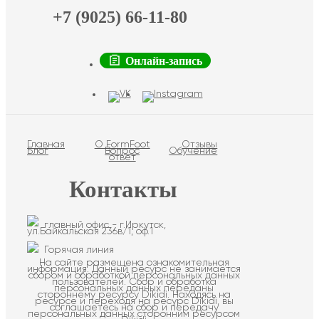
+7 (9025) 66-11-80
Онлайн-запись
Главная
О FormFoot
Отзывы
Блог
Вопрос
Обучение
ответ
Контакты
главный офис - г.Иркутск,
ул.Байкальская 236в/1, оф.1
Горячая линия
На сайте размещена ознакомительная
информация. Данный ресурс не занимается
сбором и обработкой персональных данных
пользователей. Сбор и обработка
персональных данных переданы
стороннему ресурсу Dikidi. Находясь на
ресурсе и переходя на ресурс Dikidi, вы
соглашаетесь на сбор и передачу
персональных данных сторонним ресурсом