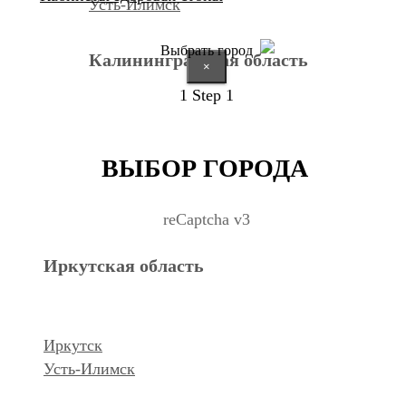
Усть-Илимск
Выбрать город
Калининградская область
×
1
Step 1
Калининград
ВЫБОР ГОРОДА
Курганская область
reCaptcha v3
Иркутская область
Курган
Республика Дагестан
Иркутск
Усть-Илимск