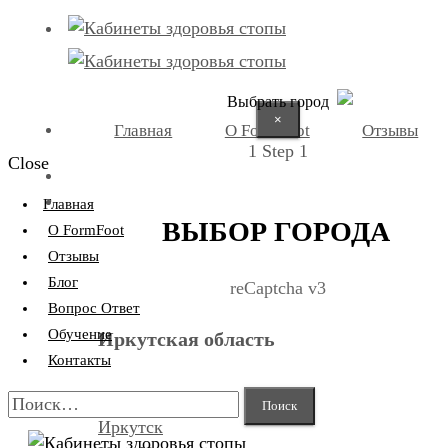
Выбрать город
×
Главная
О FormFoot
Отзывы
1
Step 1
Close
+7 (9025) 66-11-80
Записаться
Главная
ВЫБОР ГОРОДА
О FormFoot
Отзывы
Блог
reCaptcha v3
Вопрос Ответ
Обучение
Иркутская область
Контакты
Найти:
Иркутск