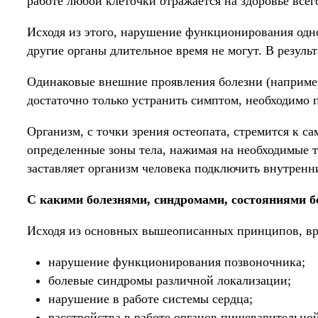
работе любой клеточки отражается на здоровье всег
Исходя из этого, нарушение функционирования одног
другие органы длительное время не могут. В результ
Одинаковые внешние проявления болезни (например
достаточно только устранить симптом, необходимо 
Организм, с точки зрения остеопата, стремится к са
определенные зоны тела, нажимая на необходимые 
заставляет организм человека подключить внутрен
С какими болезнями, синдромами, состояниями б
Исходя из основных вышеописанных принципов, вр
нарушение функционирования позвоночника;
болевые синдромы различной локализации;
нарушение в работе системы сердца;
расстройства в работе органов пищеварительно