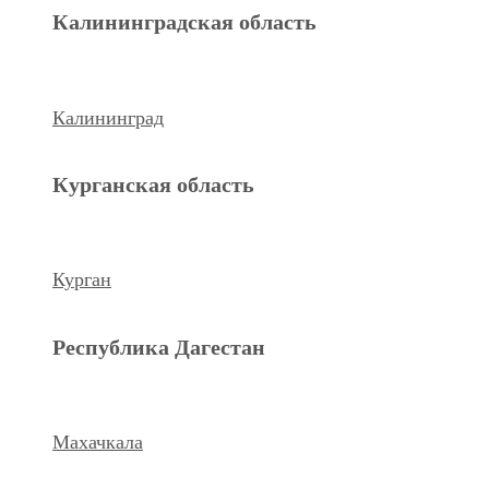
Махачкала
Калининградская область
Ханты-Мансийский а.о.
Калининград
Нижневартовск
Курганская область
keyboard_arrow_left
Previous
Next
keyboard_arrow_right
Курган
Республика Дагестан
Махачкала