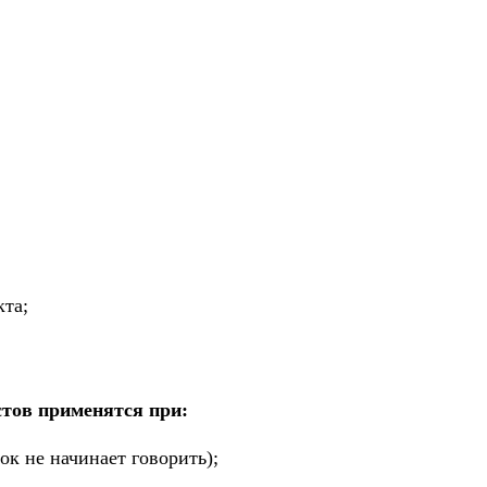
кта;
стов применятся при:
ок не начинает говорить);