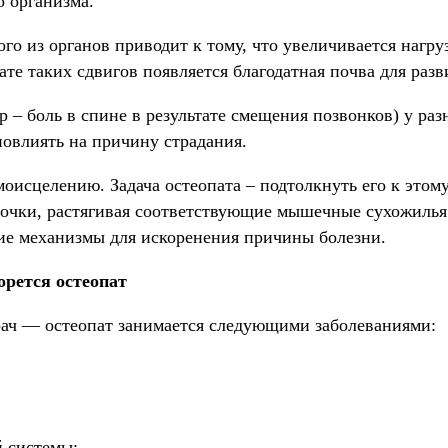
о организма.
о из органов приводит к тому, что увеличивается нагруз
ате таких сдвигов появляется благодатная почва для раз
 – боль в спине в результате смещения позвонков) у ра
повлиять на причину страдания.
моисцелению. Задача остеопата – подтолкнуть его к этому
точки, растягивая соответствующие мышечные сухожилья.
ние механизмы для искоренения причины болезни.
орется остеопат
ач — остеопат занимается следующими заболеваниями:
й системы;