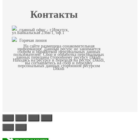
Контакты
главный офис - г.Иркутск,
ул.Байкальская 236в/1, оф.1
Горячая линия
На сайте размещена ознакомительная
информация. Данный ресурс не занимается
сбором и обработкой персональных данных
пользователей. Сбор и обработка персональных
данных переданы стороннему ресурсу Dikidi.
Находясь на ресурсе и переходя на ресурс Dikidi,
вы соглашаетесь на сбор и передачу
персональных данных сторонним ресурсом
Dikidi