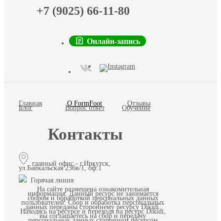
+7 (9025) 66-11-80
Онлайн-запись
Главная
О FormFoot
Отзывы
Блог
Вопрос ответ
Обучение
Контакты
главный офис - г.Иркутск,
ул.Байкальская 236в/1, оф.1
Горячая линия
На сайте размещена ознакомительная
информация. Данный ресурс не занимается
сбором и обработкой персональных данных
пользователей. Сбор и обработка персональных
данных переданы стороннему ресурсу Dikidi.
Находясь на ресурсе и переходя на ресурс Dikidi,
вы соглашаетесь на сбор и передачу
персональных данных сторонним ресурсом