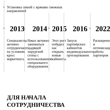
Установка связей с врачами смежных
направлений
2013
2014
2015
2016
202
Специалисты
Начал активно
Этот рост
Запуск
Расширени
активно
заниматься
побудил
партнёрских
и
сотрудничают
щадящей
нас
кабинетов
оптимизац
на условиях
хирургией
открыть
индивидуального
работы
кросс
стопы с
новые
ортезирования.
партнеров
маркетинга.
использованием
кабинеты.
специального
оборудования.
ДЛЯ НАЧАЛА
СОТРУДНИЧЕСТВА