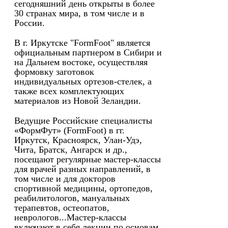
сегодняшний день открыты в более
30 странах мира, в том числе и в
России.
В г. Иркутске "FormFoot" является
официальным партнером в Сибири и
на Дальнем востоке, осуществляя
формовку заготовок
индивидуальных ортезов-стелек, а
также всех комплектующих
материалов из Новой Зеландии.
Ведущие Российские специалисты
«ФормФут» (FormFoot) в гг.
Иркутск, Красноярск, Улан-Удэ,
Чита, Братск, Ангарск и др.,
посещают регулярные мастер-классы
для врачей разных направлений, в
том числе и для докторов
спортивной медицины, ортопедов,
реабилитологов, мануальных
терапевтов, остеопатов,
неврологов...Мастер-классы
включают в себя лекции по основам