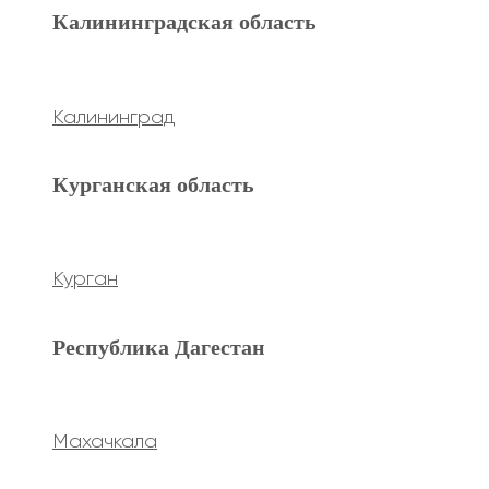
Махачкала
Калининградская область
Ханты-Мансийский а.о.
Калининград
Нижневартовск
Курганская область
keyboard_arrow_left
Previous
keyboard_arrow_right
Next
Курган
Республика Дагестан
Махачкала