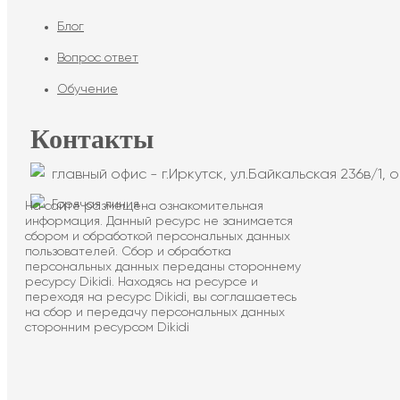
Блог
Вопрос ответ
Обучение
Контакты
главный офис - г.Иркутск, ул.Байкальская 236в/1, о
Горячая линия
На сайте размещена ознакомительная
информация. Данный ресурс не занимается
сбором и обработкой персональных данных
пользователей. Сбор и обработка
персональных данных переданы стороннему
ресурсу Dikidi. Находясь на ресурсе и
переходя на ресурс Dikidi, вы соглашаетесь
на сбор и передачу персональных данных
сторонним ресурсом Dikidi