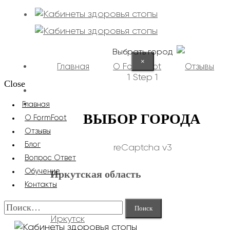
Выбрать город
×
Главная
О FormFoot
Отзывы
1
Step 1
Close
+7 (9025) 66-11-80
Записаться
Главная
ВЫБОР ГОРОДА
О FormFoot
Отзывы
Блог
reCaptcha v3
Вопрос Ответ
Обучение
Иркутская область
Контакты
Найти:
Иркутск