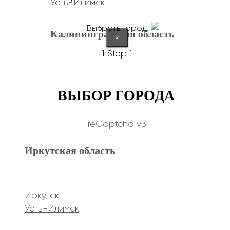
Усть-Илимск
Выбрать город
Калининградская область
×
1
Step 1
Калининград
ВЫБОР ГОРОДА
Курганская область
reCaptcha v3
Иркутская область
Курган
Республика Дагестан
Иркутск
Усть-Илимск