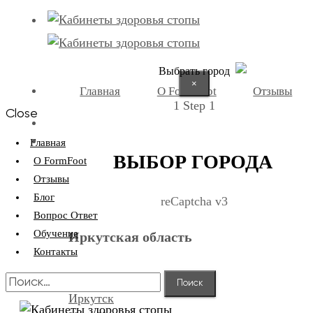
Выбрать город
×
Главная
О FormFoot
Отзывы
1
Step 1
Close
+7 (9025) 66-11-80
Записаться
Главная
ВЫБОР ГОРОДА
О FormFoot
Отзывы
Блог
reCaptcha v3
Вопрос Ответ
Обучение
Иркутская область
Контакты
Найти:
Иркутск