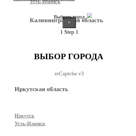
Усть-Илимск
Выбрать город
Калининградская область
×
1
Step 1
Калининград
ВЫБОР ГОРОДА
Курганская область
reCaptcha v3
Иркутская область
Курган
Республика Дагестан
Иркутск
Усть-Илимск