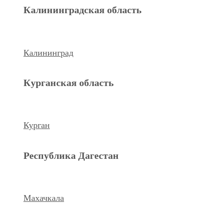
Махачкала
Калининградская область
Ханты-Мансийский а.о.
Калининград
Нижневартовск
Курганская область
keyboard_arrow_left
Previous
Next
keyboard_arrow_right
Курган
Республика Дагестан
Махачкала