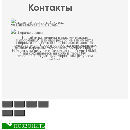
Контакты
главный офис - г.Иркутск,
ул.Байкальская 236в/1, оф.1
Горячая линия
На сайте размещена ознакомительная
информация. Данный ресурс не занимается
сбором и обработкой персональных данных
пользователей. Сбор и обработка персональных
данных переданы стороннему ресурсу Dikidi.
Находясь на ресурсе и переходя на ресурс Dikidi,
вы соглашаетесь на сбор и передачу
персональных данных сторонним ресурсом
Dikidi
ПОЗВОНИТЬ