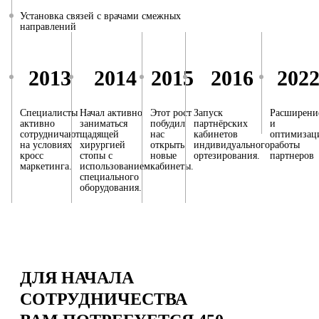
Установка связей с врачами смежных
направлений
2013
2014
2015
2016
202
Специалисты
Начал активно
Этот рост
Запуск
Расширени
активно
заниматься
побудил
партнёрских
и
сотрудничают
щадящей
нас
кабинетов
оптимизац
на условиях
хирургией
открыть
индивидуального
работы
кросс
стопы с
новые
ортезирования.
партнеров
маркетинга.
использованием
кабинеты.
специального
оборудования.
ДЛЯ НАЧАЛА
СОТРУДНИЧЕСТВА