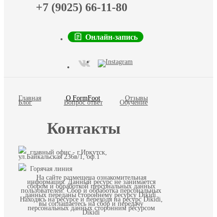
+7 (9025) 66-11-80
Онлайн-запись
Главная
О FormFoot
Отзывы
Блог
Вопрос ответ
Обучение
Контакты
главный офис - г.Иркутск,
ул.Байкальская 236в/1, оф.1
Горячая линия
На сайте размещена ознакомительная
информация. Данный ресурс не занимается
сбором и обработкой персональных данных
пользователей. Сбор и обработка персональных
данных переданы стороннему ресурсу Dikidi.
Находясь на ресурсе и переходя на ресурс Dikidi,
вы соглашаетесь на сбор и передачу
персональных данных сторонним ресурсом
Dikidi