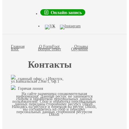
Онлайн-запись
Главная
О FormFoot
Отзывы
Блог
Вопрос ответ
Обучение
Контакты
главный офис - г.Иркутск,
ул.Байкальская 236в/1, оф.1
Горячая линия
На сайте размещена ознакомительная
информация. Данный ресурс не занимается
сбором и обработкой персональных данных
пользователей. Сбор и обработка персональных
данных переданы стороннему ресурсу Dikidi.
Находясь на ресурсе и переходя на ресурс Dikidi,
вы соглашаетесь на сбор и передачу
персональных данных сторонним ресурсом
Dikidi